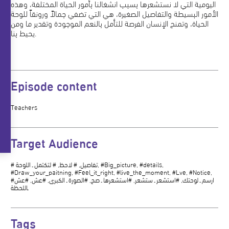
اليومية التي لا نستشعرها بسبب انشغالنا بأمور الحياة المختلفة، وهذه
الأمور البسيطة والتفاصيل الصغيرة، هي التي تضفي جمالاً ورونقاً للوحة
الحياة، وتمنح الإنسان الفرصة للتأمل بالنعم الموجودة وتقدير ما ومن
يحيط بنا.
Episode content
Teachers
Target Audience
# تفاصيل, # لاحظ, # لتكتمل ـ اللوحة, #Big_picture, #details,
#Draw_your_paitning, #Feel_it_right, #live_the_moment, #Lve, #Notice,
#ارسم ـ لوحتك, #استشعر ـ ستشعر, #استشعرها ـ صح, #الصورة ـ الكبرى, #عش, #عش
ـاللحظة
Tags