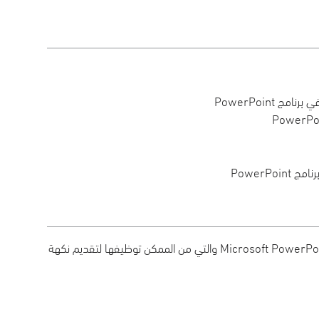
في هذه السلسلة سنتعرف على مجموعة من الأدوات البسيطة في برنامج Microsoft PowerPoint والتي من الممكن توظيفها لتقديم نكهة