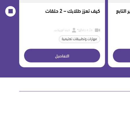
التابع
كيف تعزز طلابك – 2 حلقات
كيف ت
6:26 دقائق
ديانا الوريدات
7:09 دق
مهارات وتطبيقات تعليمية
اللغة ا
التفاصيل