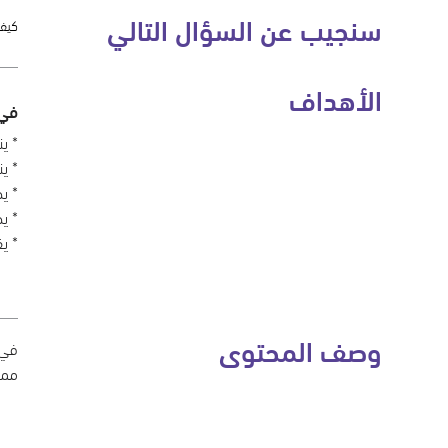
سنجيب عن السؤال التالي
كيف 
الأهداف
في 
* ينظ
* ينس
* يض
* يض
* يق
وصف المحتوى
ممي