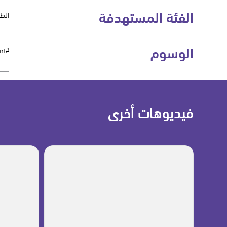
الفئة المستهدفة
الطل
الوسوم
#EdTechArabic, #PowerPointTips, #PresentationTips, #TeachingWithPowerPoint, #تعليم_رقمي, #معلم_مبدع
فيديوهات أخرى