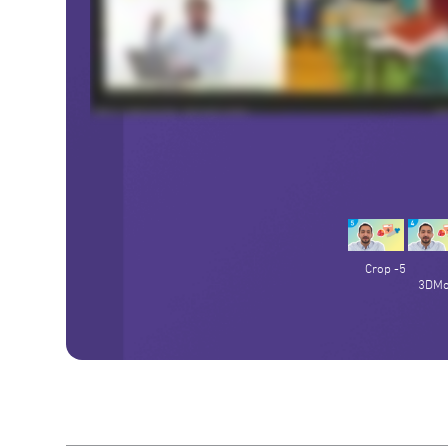
5- Crop
3DMo