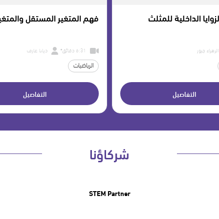
وايا الداخلية للمثلث
فهم المتغير المستقل والمتغير 
زهراء جبور
6:31 دقائق
ديانا عارف
الرياضيات
التفاصيل
التفاصيل
شركاؤنا
STEM Partner