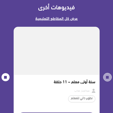
فيديوهات أخرى
عرض كل المقاطع التعليمية
سنة أولى معلم – 11 حلقة
مجموع
عبدالجبار عذاب
فا
تطوير ذاتي للمعلم
الري