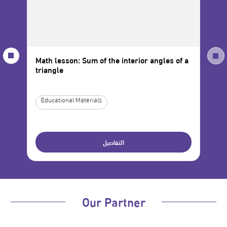
Math lesson: Sum of the interior angles of a
Mat
triangle
Var
Educational Materials
Ed
التفاصيل
Our Partner