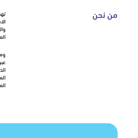
من نحن
تهد
الا
وال
الم
ومن
عبر
الد
الم
الم