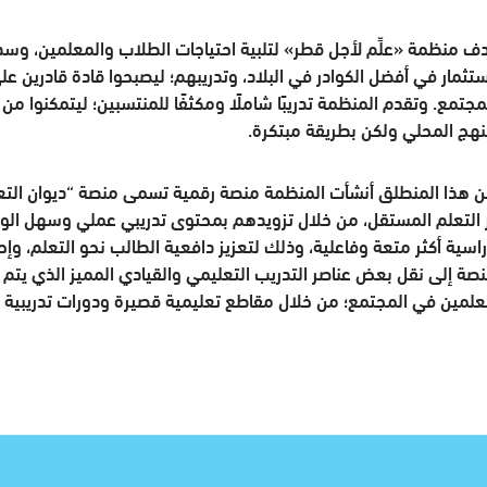
ف منظمة «علِّم لأجل قطر» لتلبية احتياجات الطلاب والمعلمين، وسد
ستثمار في أفضل الكوادر في البلاد، وتدريبهم؛ ليصبحوا قادة قادرين ع
مجتمع. وتقدم المنظمة تدريبًا شاملًا ومكثفًا للمنتسبين؛ ليتمكنوا من
نهج المحلي ولكن بطريقة مبتكرة.
 هذا المنطلق أنشأت المنظمة منصة رقمية تسمى منصة “ديوان التعلي
 التعلم المستقل، من خلال تزويدهم بمحتوى تدريبي عملي وسهل ال
راسية أكثر متعة وفاعلية، وذلك لتعزيز دافعية الطالب نحو التعلم، و
نصة إلى نقل بعض عناصر التدريب التعليمي والقيادي المميز الذي يتم 
علمين في المجتمع؛ من خلال مقاطع تعليمية قصيرة ودورات تدريبية تف